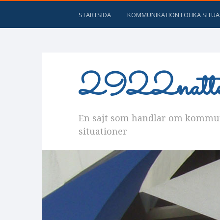
STARTSIDA
KOMMUNIKATION I OLIKA SITU
2922natter
En sajt som handlar om kommuni
situationer