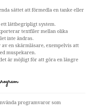
nda sättet att förmedla en tanke eller
tt lättbegripligt system.
porterar textfiler mellan olika
let inte ändras.
sbar av en skärmläsare, exempelvis att
med muspekaren.
et är möjligt för att göra en längre
 program
 använda programvaror som