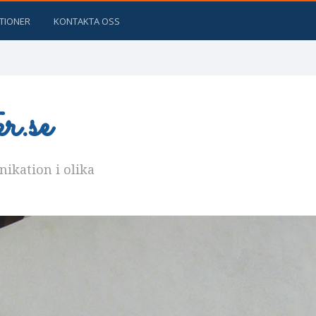
ATIONER
KONTAKTA OSS
.se
kation i olika