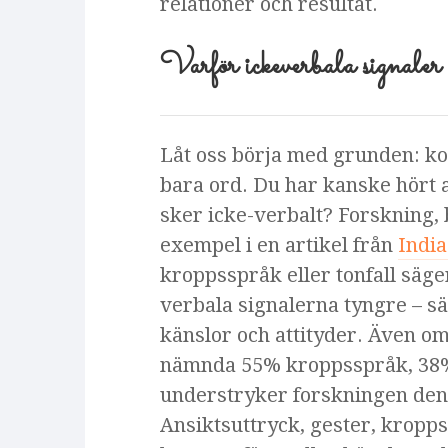
relationer och resultat.
Varför ickeverbala signaler 
Låt oss börja med grunden: k
bara ord. Du har kanske hört 
sker icke-verbalt? Forskning, b
exempel i en artikel från
India
kroppsspråk eller tonfall säge
verbala signalerna tyngre – sär
känslor och attityder. Även o
nämnda 55% kroppsspråk, 38% 
understryker forskningen den 
Ansiktsuttryck, gester, kropp