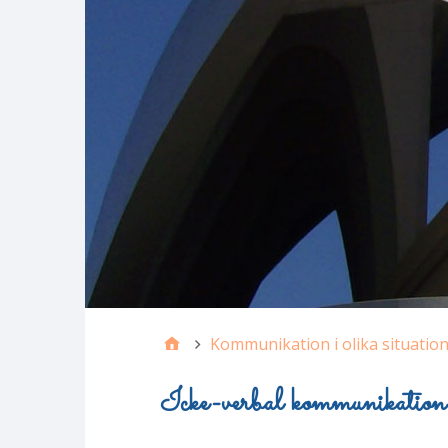
Kommunikation i olika situatio
Icke-verbal kommunikation 