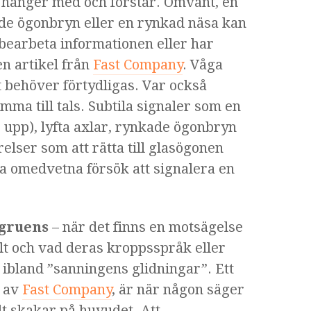
n hänger med och förstår. Omvänt, en
de ögonbryn eller en rynkad näsa kan
bearbeta informationen eller har
en artikel från
Fast Company
. Våga
 behöver förtydligas. Var också
mma till tals. Subtila signaler som en
 upp), lyfta axlar, rynkade ögonbryn
relser som att rätta till glasögonen
ara omedvetna försök att signalera en
gruens
– när det finns en motsägelse
t och vad deras kroppsspråk eller
s ibland ”sanningens glidningar”. Ett
s av
Fast Company
, är när någon säger
ilt skakar på huvudet. Att