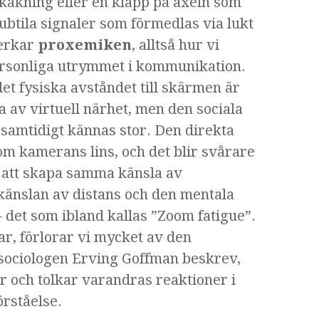
kakning eller en klapp på axeln som
ubtila signaler som förmedlas via lukt
verkar
proxemiken
, alltså hur vi
ersonliga utrymmet i kommunikation.
det fysiska avståndet till skärmen är
la av virtuell närhet, men den sociala
 samtidigt kännas stor. Den direkta
 kamerans lins, och det blir svårare
er att skapa samma känsla av
 känslan av distans och den mentala
 det som ibland kallas ”Zoom fatigue”.
r, förlorar vi mycket av den
sociologen Erving Goffman beskrev,
r och tolkar varandras reaktioner i
förståelse.