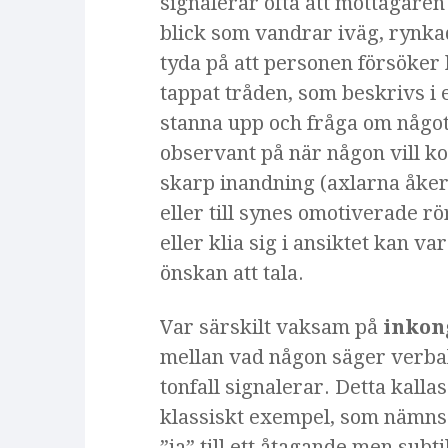
signalerar ofta att mottagare
blick som vandrar iväg, rynka
tyda på att personen försöker 
tappat tråden, som beskrivs i 
stanna upp och fråga om något
observant på när någon vill ko
skarp inandning (axlarna åker
eller till synes omotiverade rö
eller klia sig i ansiktet kan v
önskan att tala.
Var särskilt vaksam på
inkon
mellan vad någon säger verbal
tonfall signalerar. Detta kalla
klassiskt exempel, som nämn
”ja” till ett åtagande men subt