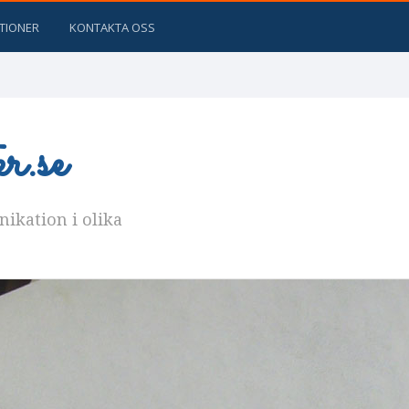
ATIONER
KONTAKTA OSS
.se
kation i olika