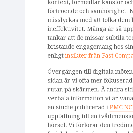
kontext, förmedlar känslor oc
förtroende och samhörighet. Nä
misslyckas med att tolka dem 
ineffektivitet. Många är så u
tankar att de missar subtila te
bristande engagemang hos sina
enligt
insikter från Fast Comp
Övergången till digitala möte
sidan är vi ofta mer fokuserade
rutan på skärmen. Å andra sid
verbala information vi är vana
en studie publicerad i
PMC NC
uppfattning till en tvådimensi
hörsel. Vi förlorar den tredime