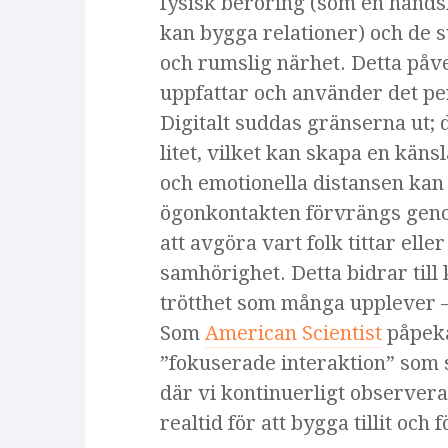
fysisk beröring (som en hands
kan bygga relationer) och de s
och rumslig närhet. Detta på
uppfattar och använder det p
Digitalt suddas gränserna ut; 
litet, vilket kan skapa en käns
och emotionella distansen kan
ögonkontakten förvrängs genom
att avgöra vart folk tittar ell
samhörighet. Detta bidrar till
trötthet som många upplever –
Som
American Scientist
påpeka
”fokuserade interaktion” som 
där vi kontinuerligt observera
realtid för att bygga tillit och 