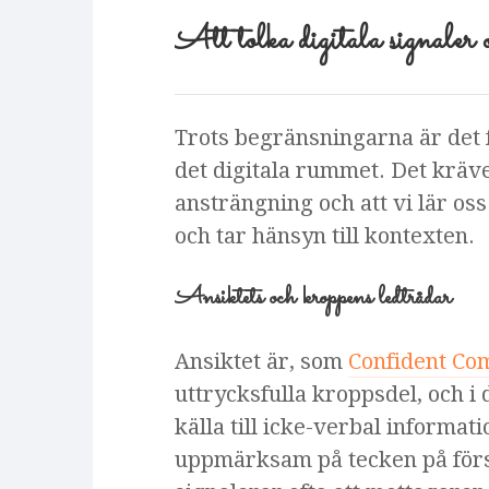
Att tolka digitala signaler 
Trots begränsningarna är det ful
det digitala rummet. Det krä
ansträngning och att vi lär o
och tar hänsyn till kontexten.
Ansiktets och kroppens ledtrådar
Ansiktet är, som
Confident Co
uttrycksfulla kroppsdel, och i 
källa till icke-verbal informat
uppmärksam på tecken på först