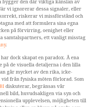
h bygger den där viktiga känslan av
r vi ignorerar dessa signaler, eller
korrekt, riskerar vi missförstånd och
pptagna med att formulera sina egna
cken på förvirring, oenighet eller
 samtalspartners, ett vanligt misstag
any
.
n har dock skapat en paradox. Å ena
 på de visuella detaljerna i den lilla
an går mycket av den rika, icke-
 vid från fysiska möten förlorad. Som
BI
diskuterar, begränsas vår
onell bild, huvudsakligen via syn och
nsionella upplevelsen, möjligheten till