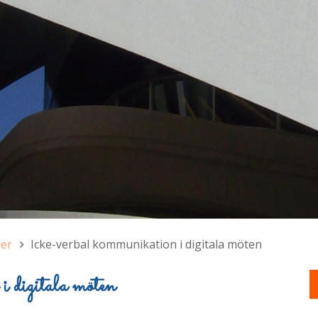
ner
Icke-verbal kommunikation i digitala möten
i digitala möten