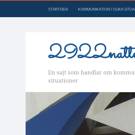
STARTSIDA
KOMMUNIKATION I OLIKA SITU
2922natter
En sajt som handlar om kommuni
situationer