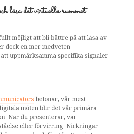
och läsa det virtuella rummet
lt möjligt att bli bättre på att läsa av
ver dock en mer medveten
ss att uppmärksamma specifika signaler
mmunicators
betonar, vår mest
digitala möten blir det vår primära
ion. När du presenterar, var
åelse eller förvirring. Nickningar