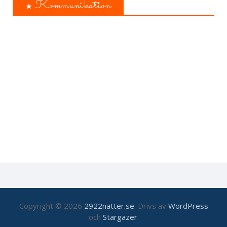
Kommunikation
Copyright © 2026
2922natter.se
. Drivs av
WordPress
och
Stargazer
.