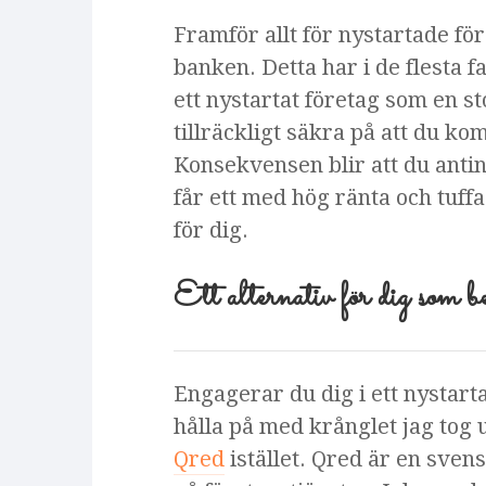
Framför allt för nystartade för
banken. Detta har i de flesta f
ett nystartat företag som en sto
tillräckligt säkra på att du 
Konsekvensen blir att du anting
får ett med hög ränta och tuffa
för dig.
Ett alternativ för dig som be
Engagerar du dig i ett nystarta
hålla på med krånglet jag tog
Qred
istället. Qred är en sven