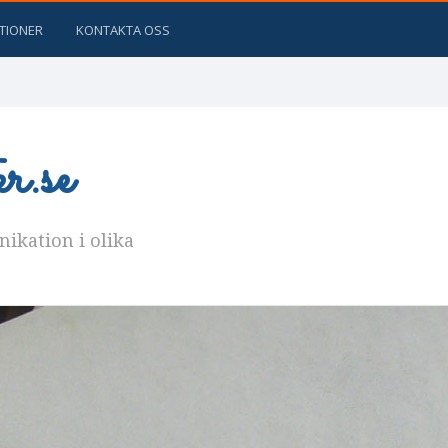
ATIONER
KONTAKTA OSS
.se
kation i olika