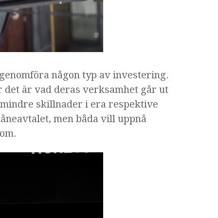
na genomföra någon typ av investering.
ör det är vad deras verksamhet går ut
 mindre skillnader i era respektive
låneavtalet, men båda vill uppnå
nom.