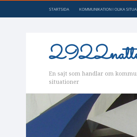
STARTSIDA
KOMMUNIKATION I OLIKA SITU
2922natter
En sajt som handlar om kommuni
situationer