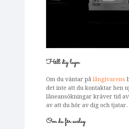
Håll dig lugn
Om du väntar på
långivarens
b
det inte att du kontaktar hen
låneansökningar kräver tid av
av att du hör av dig och tjatar.
Om du får avslag